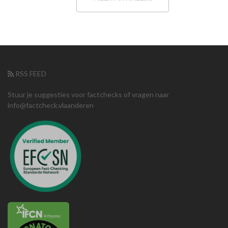
RSS FEED
Stuur je suggesties voor factchecks of vragen naar
info@factcheck.vlaanderen