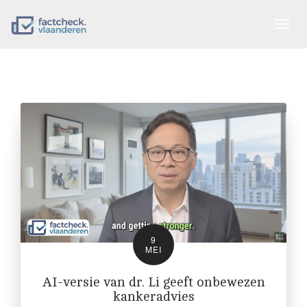
Togg
navig
9
MEI
AI-versie van dr. Li geeft onbewezen
kankeradvies