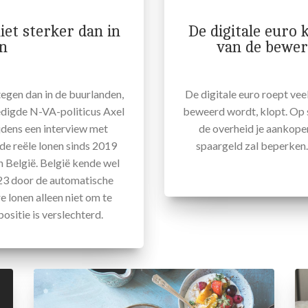
iet sterker dan in
De digitale euro 
n
van de bewer
tegen dan in de buurlanden,
De digitale euro roept veel
dedigde N-VA-politicus Axel
beweerd wordt, klopt. Op 
jdens een interview met
de overheid je aankopen
 de reële lonen sinds 2019
spaargeld zal beperken. 
n België. België kende wel
2023 door de automatische
 lonen alleen niet om te
ositie is verslechterd.