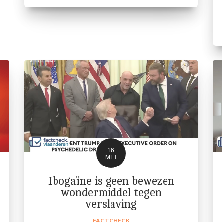
16
MEI
Ibogaïne is geen bewezen
wondermiddel tegen
verslaving
FACTCHECK