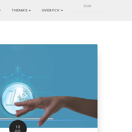
THEMA'S
OVER FCV
13
JUL