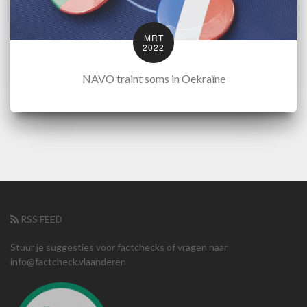
MRT
2022
NAVO traint soms in Oekraïne
RSS FEED
Stuur je suggesties voor factchecks of vragen naar
info@factcheck.vlaanderen