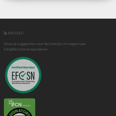
RSS FEED
Stuur je suggesties voor factchecks of vragen naar
info@factcheck.vlaanderen