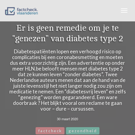
Togg
navig
Er is geen remedie om je te
"genezen” van diabetes type 2
Diabetespatiënten lopen een verhoogd risico op
complicaties bij een coronabesmetting en moeten
dus extra voorzichtig zijn. Een advertentie op onder
meer HLN.be belooft mensen met diabetes type 2
dat ze kunnen leven “zonder diabetes”. Twee
Nederlandse auteurs menen dat aan de hand van de
juiste levensstijl het niet langer nodig zou zijn om
medicatie te nemen. Een “diabetesvrij leven” en zelfs
“genezing” worden gegarandeerd. Een ware
doorbraak ? Het blijkt vooral om reclame te gaan
voor – dure – cursussen.
30 maart 2020
factcheck
gezondheid