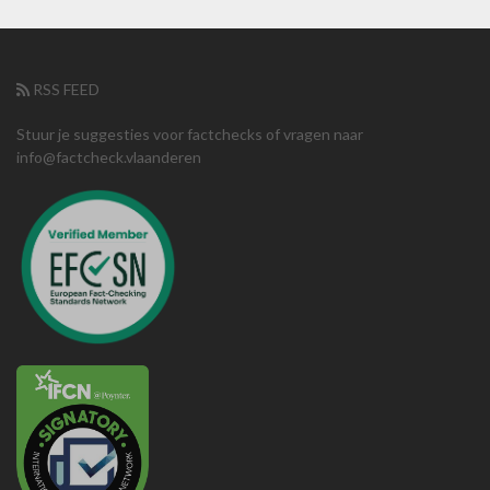
RSS FEED
Stuur je suggesties voor factchecks of vragen naar
info@factcheck.vlaanderen