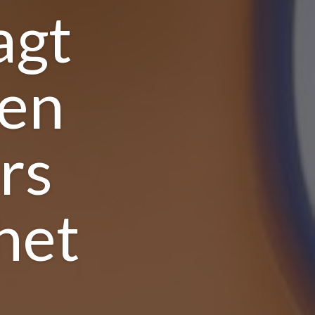
agt
ien
ers
het