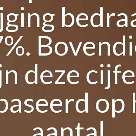
ijging bedra
%. Bovend
jn deze cijf
baseerd op 
aantal