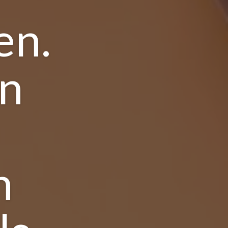
en.
jn
n