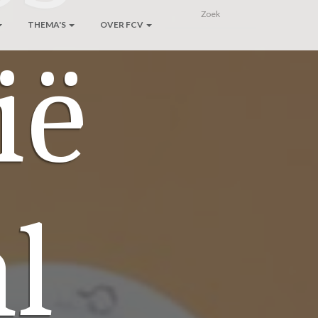
THEMA'S
OVER FCV
ië
al