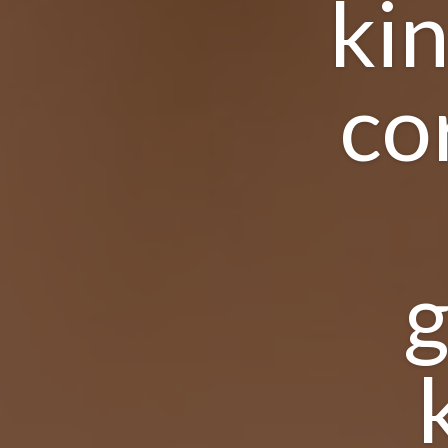
ki
co
g