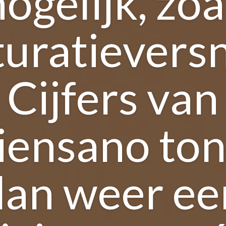
ogelijk, zoa
turatieversn
Cijfers van
iensano to
dan weer ee