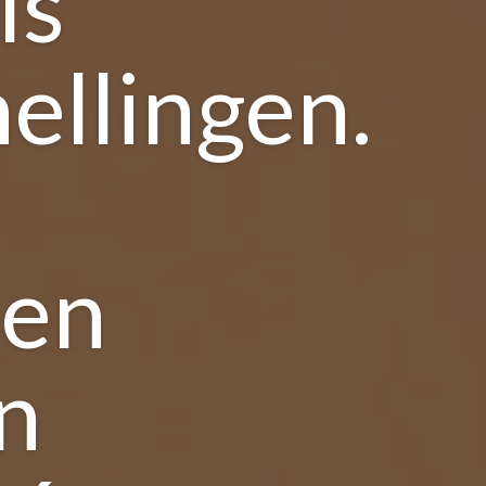
ls
ellingen.
nen
n