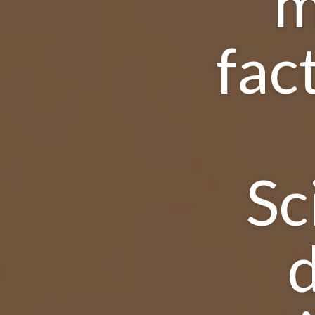
m
fac
Sc