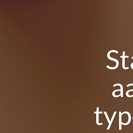
St
a
typ