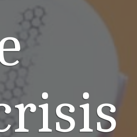
e
risis