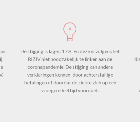
ijging van v
de
van
De stijging is lager: 17%. En deze is volgens het
ronapandem
ij
RIZIV niet noodzakelijk te linken aan de
di
De
coronapandemie. De stijging kan andere
V.
verklaringen kennen: door achterstallige
betalingen of doordat de ziekte zich op een
vroegere leeftijd voordoet.
december 2