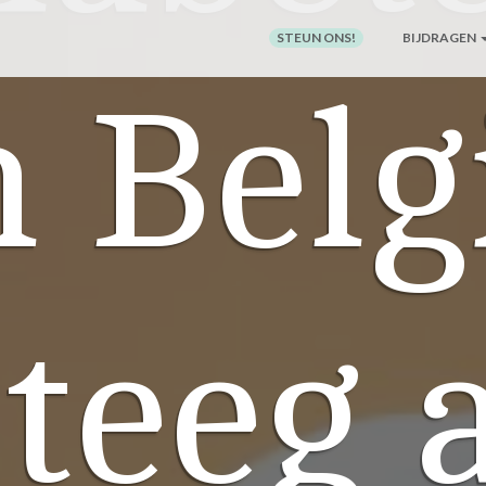
STEUN ONS!
BIJDRAGEN
n Belg
teeg 