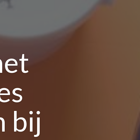
het
es
 bij