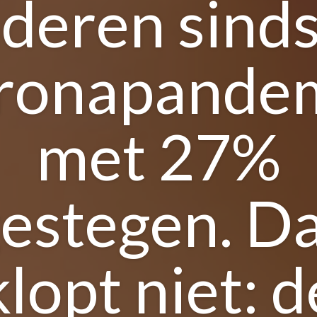
nderen sinds
ronapande
met 27%
estegen. D
klopt niet: d