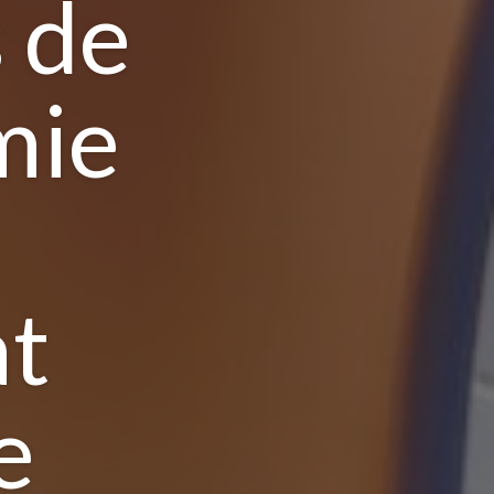
 de
mie
at
e