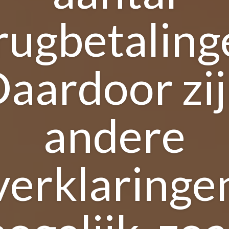
rugbetaling
aardoor zi
andere
verklaringe