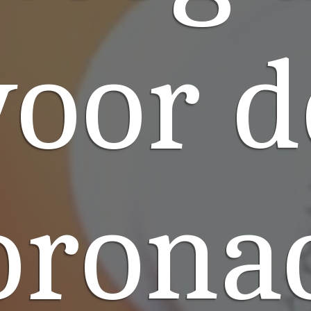
voor d
oronac