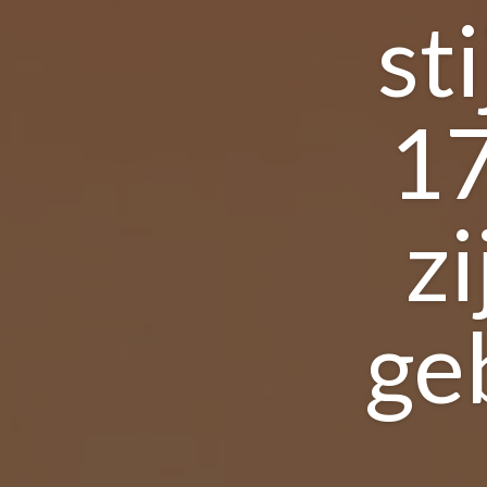
st
17
zi
ge