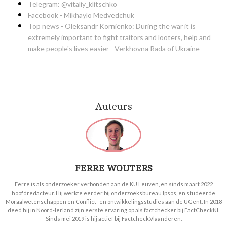
Telegram: @vitaliy_klitschko
Facebook - Mikhaylo Medvedchuk
Top news - Oleksandr Kornienko: During the war it is
extremely important to fight traitors and looters, help and
make people's lives easier - Verkhovna Rada of Ukraine
Auteurs
FERRE WOUTERS
Ferre is als onderzoeker verbonden aan de KU Leuven, en sinds maart 2022
hoofdredacteur. Hij werkte eerder bij onderzoeksbureau Ipsos, en studeerde
Moraalwetenschappen en Conflict- en ontwikkelingsstudies aan de UGent. In 2018
deed hij in Noord-Ierland zijn eerste ervaring op als factchecker bij FactCheckNI.
Sinds mei 2019 is hij actief bij Factcheck.Vlaanderen.