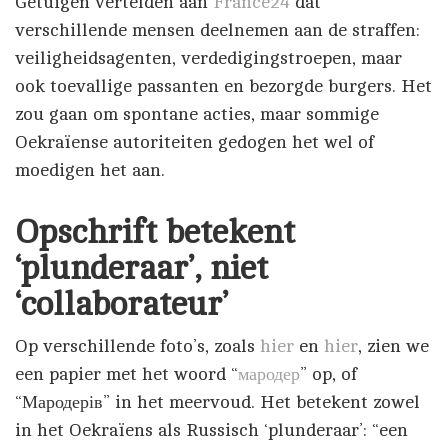
Getuigen vertelden aan
France24
dat
verschillende mensen deelnemen aan de straffen:
veiligheidsagenten, verdedigingstroepen, maar
ook toevallige passanten en bezorgde burgers. Het
zou gaan om spontane acties, maar sommige
Oekraïense autoriteiten gedogen het wel of
moedigen het aan.
Opschrift betekent
‘plunderaar’, niet
‘collaborateur’
Op verschillende foto’s, zoals
hier
en
hier
, zien we
een papier met het woord “
мародер
” op, of
“Мародерів” in het meervoud. Het betekent zowel
in het Oekraïens als Russisch ‘plunderaar’: “een