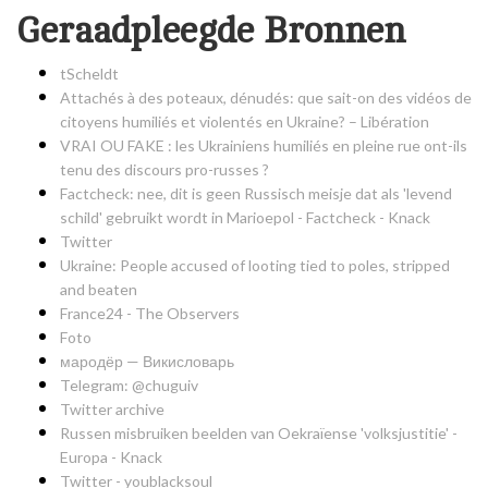
Geraadpleegde Bronnen
tScheldt
Attachés à des poteaux, dénudés: que sait-on des vidéos de
citoyens humiliés et violentés en Ukraine? – Libération
VRAI OU FAKE : les Ukrainiens humiliés en pleine rue ont-ils
tenu des discours pro-russes ?
Factcheck: nee, dit is geen Russisch meisje dat als 'levend
schild' gebruikt wordt in Marioepol - Factcheck - Knack
Twitter
Ukraine: People accused of looting tied to poles, stripped
and beaten
France24 - The Observers
Foto
мародёр — Викисловарь
Telegram: @chuguiv
Twitter archive
Russen misbruiken beelden van Oekraïense 'volksjustitie' -
Europa - Knack
Twitter - youblacksoul