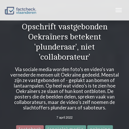
Togg
navig
Opschrift vastgebonden
Oekraïners betekent
'plunderaar', niet
'collaborateur'
Via sociale media worden foto’s en video's van
vernederde mensen uit Oekraïne gedeeld. Meestal
zijn ze vastgebonden of - geplakt aan bomen of
lantaarnpalen. Op heel wat video’s is te zien hoe
Oekraïners ze slaan of hun kont ontbloten. De
posters die de beelden delen, spreken vaak van
collaborateurs, maar de video’s zelf noemen de
slachtoffers plunderaars of saboteurs.
7 april 2022
factcheck
(sociale) media
oekraine