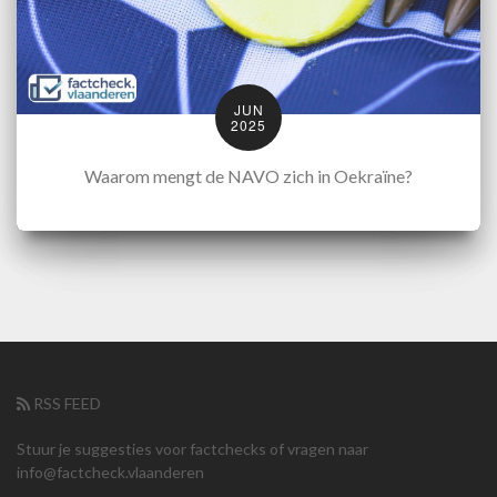
JUN
2025
Waarom mengt de NAVO zich in Oekraïne?
RSS FEED
Stuur je suggesties voor factchecks of vragen naar
info@factcheck.vlaanderen