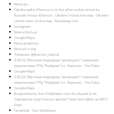
News.pn
Fabrika mall in Kherson is on fire after rocket attack by
Russian troops Kherson - Ukraine Interactive map - Ukraine
Latest news on live map - liveuamap.com
Instagram
Newscity.in.ua
Google Maps
News.pn/photo
Novosti-n.org
Telegram: @kherson_typical
2.03.22, Местные мародеры "дочищают" соженную
оккупантами ТРЦ "Фабрика" в г. Херсоне. - YouTube
Google Maps
2.03.22, Местные мародеры "дочищают" соженную
оккупантами ТРЦ "Фабрика" в г. Херсоне. - YouTube
Google Maps
Burgemeester Ihor Kolykhaiev over de situatie in de
Oekraïense stad Cherson gemist? Start met kijken op NPO
Start
Facebook - Ihor Kolykhaev