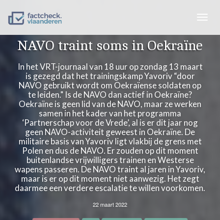
Togg
navig
NAVO traint soms in Oekraïne
In het VRT-journaal van 18 uur op zondag 13 maart
is gezegd dat het trainingskamp Yavoriv “door
NAVO gebruikt wordt om Oekraïense soldaten op
te leiden." Is de NAVO dan actief in Oekraïne?
Oekraïne is geen lid van de NAVO, maar ze werken
samen in het kader van het programma
‘Partnerschap voor de Vrede’, al is er dit jaar nog
geen NAVO-activiteit geweest in Oekraïne. De
militaire basis van Yavoriv ligt vlakbij de grens met
Polen en dus de NAVO. Er zouden op dit moment
buitenlandse vrijwilligers trainen en Westerse
wapens passeren. De NAVO traint al jaren in Yavoriv,
maar is er op dit moment niet aanwezig. Het zegt
daarmee een verdere escalatie te willen voorkomen.
22 maart 2022