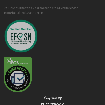
Stuur je suggesties voor factchecks of vragen naar
info@factcheck.vlaanderen
Volg ons op
FACEBOOK