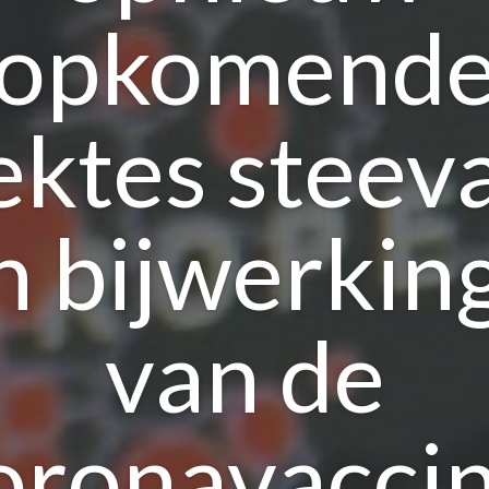
opkomend
ektes steev
n bijwerkin
van de
oronavaccin