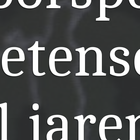
etens
l jare