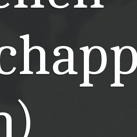
chapp
n)