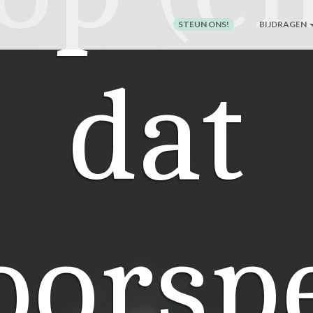
STEUN ONS!
BIJDRAGEN
dat
oorsp