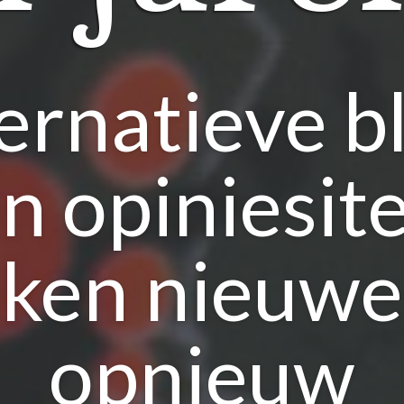
ernatieve b
n opiniesit
nken nieuwe
opnieuw