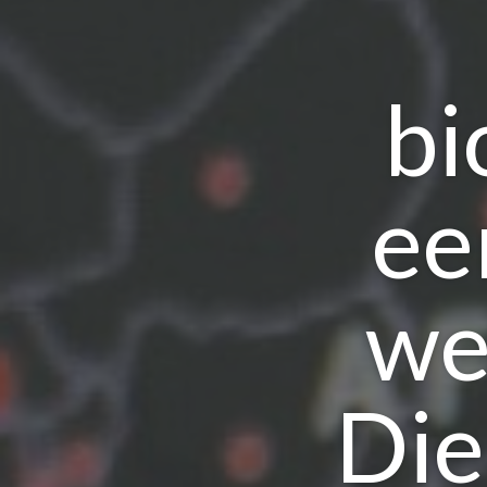
bi
ee
we
Die