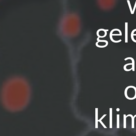
gel
a
kli