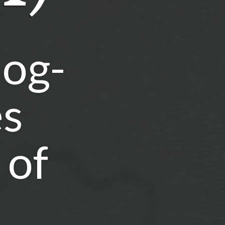
log-
es
 of