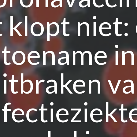
 klopt niet:
toename in
itbraken v
nfectieziekt