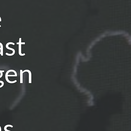
e
ast
gen
s.