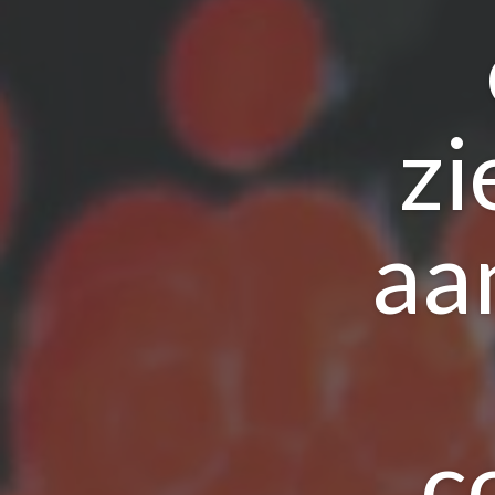
zi
aa
c