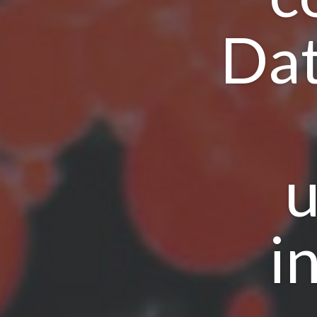
Dat
u
i