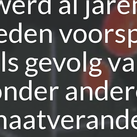
werd al jare
eden voors
ls gevolg v
onder ander
maatverande