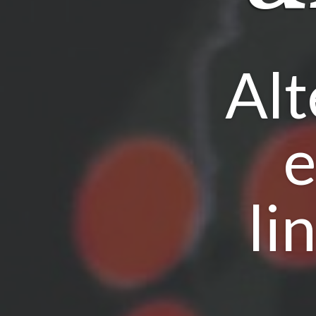
Alt
e
li