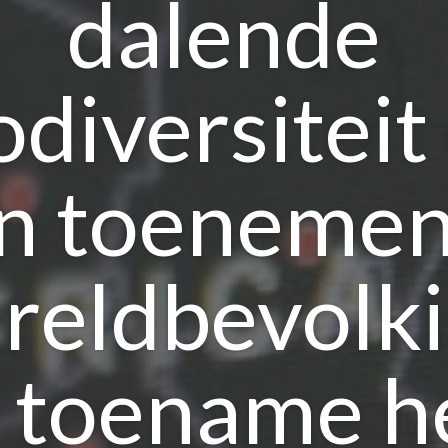
dalende
odiversiteit
n toeneme
reldbevolki
 toename h