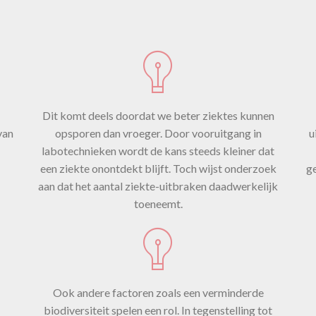
echter een
complexe
Dit komt deels doordat we beter ziektes kunnen
van
opsporen dan vroeger. Door vooruitgang in
u
chtergrond 
labotechnieken wordt de kans steeds kleiner dat
een ziekte onontdekt blijft. Toch wijst onderzoek
ge
aan dat het aantal ziekte-uitbraken daadwerkelijk
toeneemt.
wordt door
verschillend
Ook andere factoren zoals een verminderde
biodiversiteit spelen een rol. In tegenstelling tot