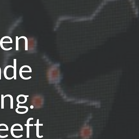
 en
nde
ng.
eeft