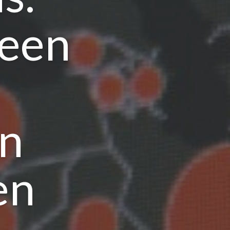
 een
an
en