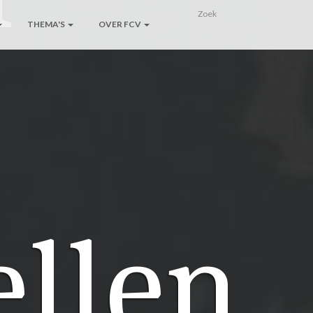
THEMA'S
OVER FCV
ellen