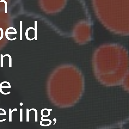
n
peld
an
e
ring,