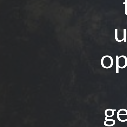
u
op
ge