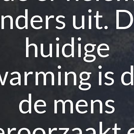
nders uit. 
huidige
arming is 
de mens
eroorzaakt 