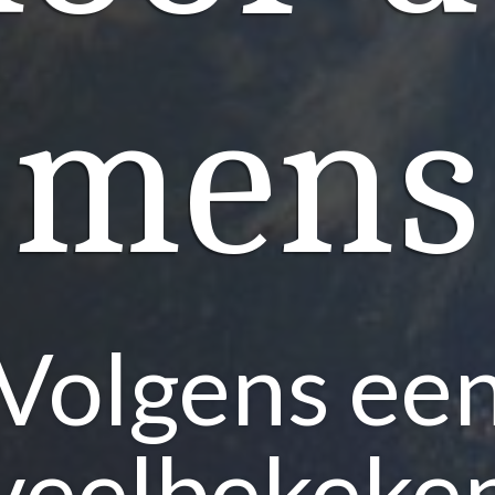
mens
Volgens ee
veelbekeke