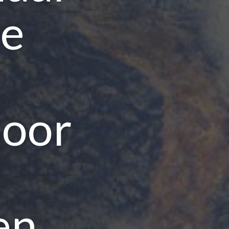
De
door
en