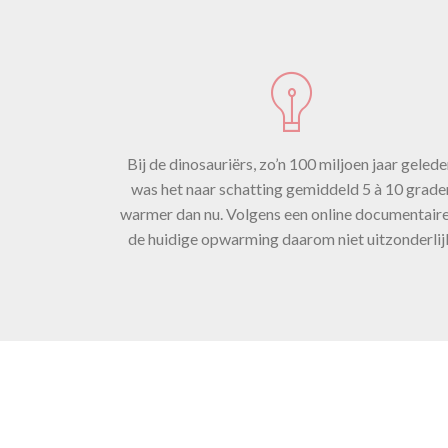
vol
Bij de dinosauriërs, zo’n 100 miljoen jaar gelede
was het naar schatting gemiddeld 5 à 10 grade
warmer dan nu. Volgens een online documentaire
sne
de huidige opwarming daarom niet uitzonderlij
tij