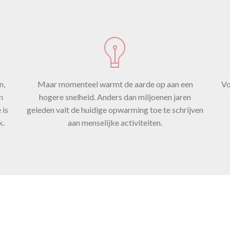
strekt zich
een hogere
n,
Maar momenteel warmt de aarde op aan een
Vo
n
hogere snelheid. Anders dan miljoenen jaren
 is
geleden valt de huidige opwarming toe te schrijven
lheid dan i
k.
aan menselijke activiteiten.
d van de din