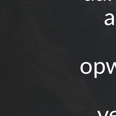
a
opw
v