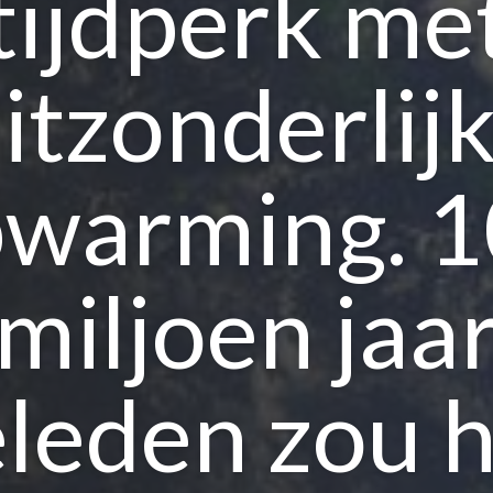
tijdperk me
itzonderlij
warming. 
miljoen jaa
leden zou 