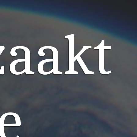
zaakt
e