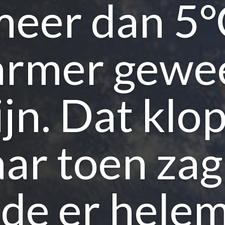
meer dan 5°
rmer gewe
ijn. Dat klop
ar toen zag
de er hele