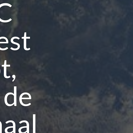
C
est
t,
 de
maal