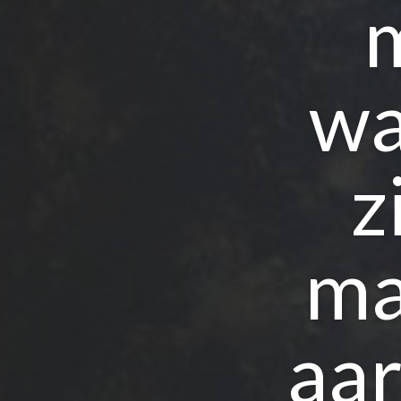
wa
z
ma
aar