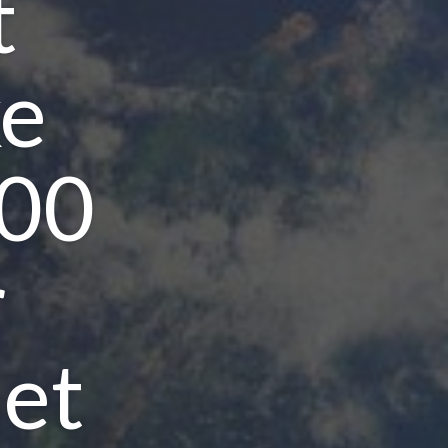
t
ke
100
r
het