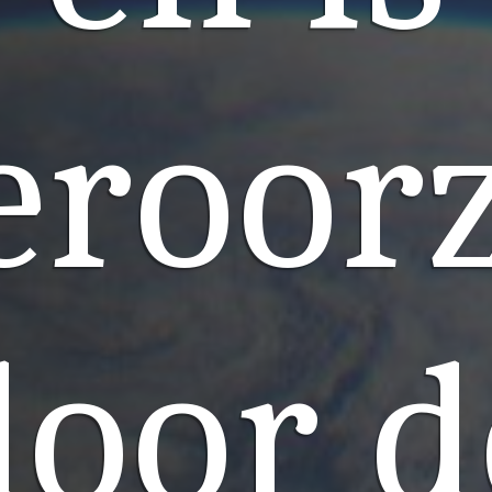
eroor
door d