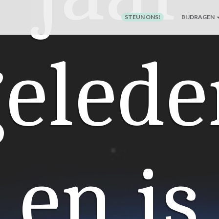
STEUN ONS!
BIJDRAGEN
gelede
en is