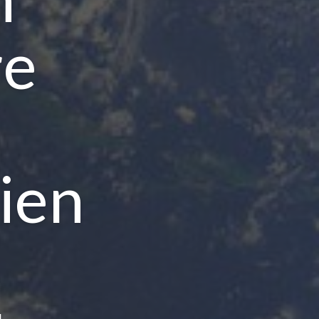
re
ien