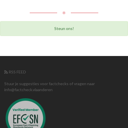
✻
Steun ons!
RSS FEED
Stuur je suggesties voor factchecks of vragen naar
info@factcheck.vlaanderen